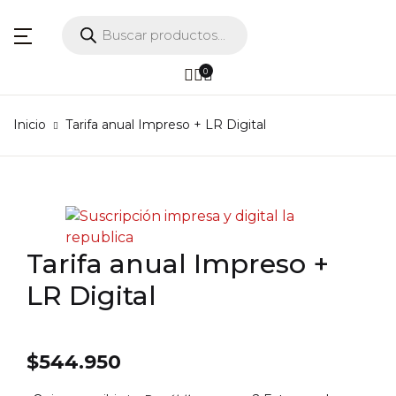
Búsqueda de productos
Menú
Cuenta
Tu carrito (0)
Cerrar
Cerrar
0
Inicio
Usuario o correo eléctronico *
Inicio
Tarifa anual Impreso + LR Digital
No hay libros en el carrito.
Libros
Planes
Contraseña *
Larepublica.co
Tarifa anual Impreso +
LR Digital
¿Olvidaste tu contraseña?
Recuerdame
$
544.950