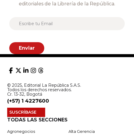
editoriales de la Librería de la República.
E
m
a
i
l
*
Enviar
© 2025, Editorial La República S.A.S.
Todos los derechos reservados.
Cr. 13-32, Bogotá
(+57) 1 4227600
SUSCRÍBASE
TODAS LAS SECCIONES
Agronegocios
Alta Gerencia