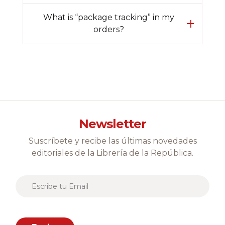
What is “package tracking” in my
orders?
Newsletter
Suscríbete y recibe las últimas novedades
editoriales de la Librería de la República.
E
m
a
i
l