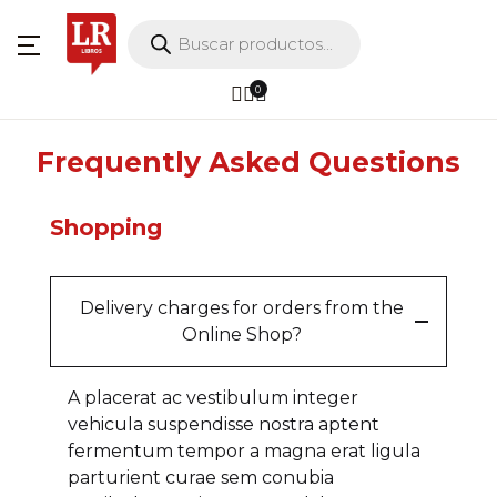
Búsqueda de productos
Menú
Cuenta
Tu carrito (0)
Cerrar
Cerrar
0
Inicio
Usuario o correo eléctronico *
Frequently Asked Questions
No hay libros en el carrito.
Libros
Shopping
Planes
Contraseña *
Larepublica.co
Delivery charges for orders from the
Online Shop?
A placerat ac vestibulum integer
¿Olvidaste tu contraseña?
Recuerdame
vehicula suspendisse nostra aptent
fermentum tempor a magna erat ligula
parturient curae sem conubia