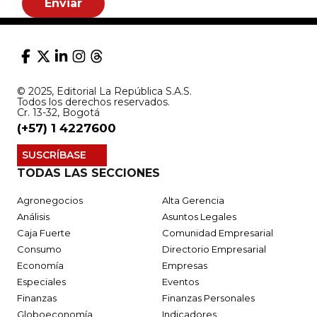
*
Enviar
© 2025, Editorial La República S.A.S.
Todos los derechos reservados.
Cr. 13-32, Bogotá
(+57) 1 4227600
SUSCRÍBASE
TODAS LAS SECCIONES
Agronegocios
Alta Gerencia
Análisis
Asuntos Legales
Caja Fuerte
Comunidad Empresarial
Consumo
Directorio Empresarial
Economía
Empresas
Especiales
Eventos
Finanzas
Finanzas Personales
Globoeconomía
Indicadores