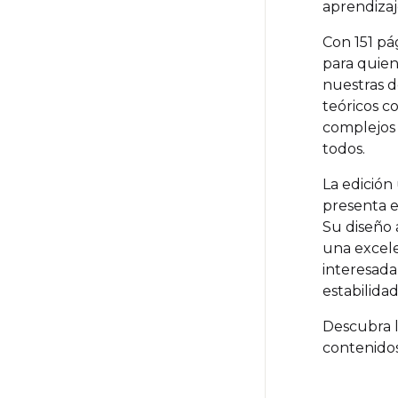
aprendizaj
Con 151 pá
para quie
nuestras d
teóricos c
complejos 
todos.
La edición
presenta e
Su diseño 
una excele
interesada
estabilidad
Descubra 
contenido