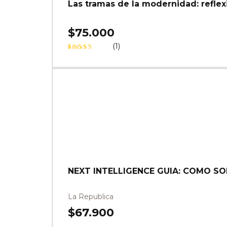
Las tramas de la modernidad: reflex
$
75.000
(1)
Valorado
1
5
sobre 5
basado en
puntuació
n de
cliente
NEXT INTELLIGENCE GUIA: COMO SOB
La Republica
$
67.900