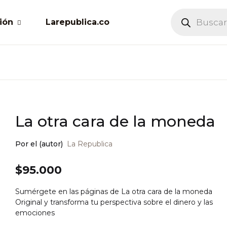
Búsqueda de
Tu carrit
ión
Larepublica.co
Libros
Planes
U
enda Libros
r todos los planes
rifa anual Digital
La otra cara de la moneda
C
rifa anual Impreso + LR Digital
Por el (autor)
La Republica
$
95.000
Sumérgete en las páginas de La otra cara de la moneda
Original y transforma tu perspectiva sobre el dinero y las
emociones