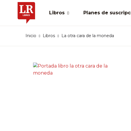
Menú
Libros
Planes de suscripc
Inicio
Inicio
Libros
La otra cara de la moneda
Ti
Ve
Libros
Ta
Planes
Ta
Larepublica.co